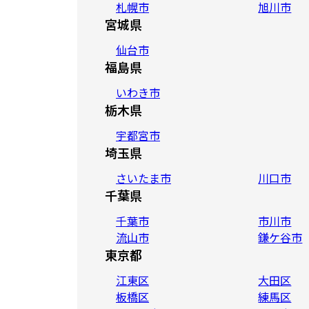
札幌市
旭川市
宮城県
仙台市
福島県
いわき市
栃木県
宇都宮市
埼玉県
さいたま市
川口市
千葉県
千葉市
市川市
流山市
鎌ケ谷市
東京都
江東区
大田区
板橋区
練馬区