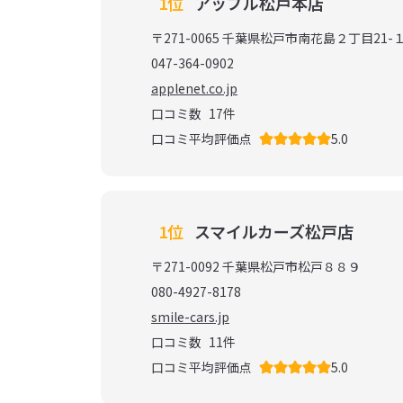
1位
アップル松戸本店
〒271-0065 千葉県松戸市南花島２丁目21-
047-364-0902
applenet.co.jp
口コミ数
17
件
口コミ平均評価点
5.0
1位
スマイルカーズ松戸店
〒271-0092 千葉県松戸市松戸８８９
080-4927-8178
smile-cars.jp
口コミ数
11
件
口コミ平均評価点
5.0