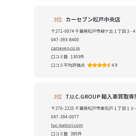
3位
カーセブン松戸中央店
〒271-0074 千葉県松戸市緑ケ丘１丁目３-
047-393-8400
carseven.co.jp
口コミ数
1303
件
口コミ平均評価点
4.9
3位
T.U.C.GROUP 輸入車買取
〒270-2225 千葉県松戸市東松戸１丁目１０
047-394-0077
tuc-kaitori.com
口コミ数
385
件