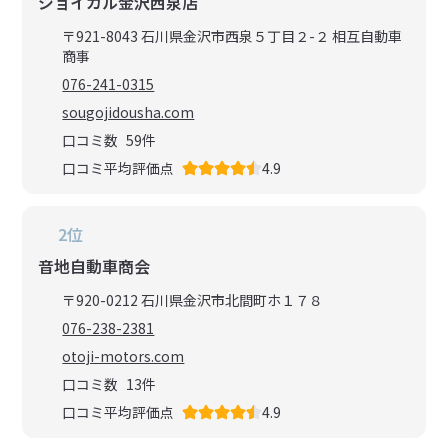
ジョイカル金沢西泉店
〒921-8043 石川県金沢市西泉５丁目２-２ 相互自動車
商事
076-241-0315
sougojidousha.com
口コミ数
59
件
口コミ平均評価点
4.9
2位
音地自動車商会
〒920-0212 石川県金沢市北間町ホ１７８
076-238-2381
otoji-motors.com
口コミ数
13
件
口コミ平均評価点
4.9