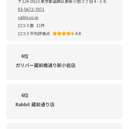
〒124-0023 東京都葛飾区東新小岩３丁目４-１６
03-5672-7071
callin.co.jp
口コミ数
11
件
口コミ平均評価点
4.8
6位
ガリバー蔵前橋通り新小岩店
6位
Rabbit 蔵前通り店