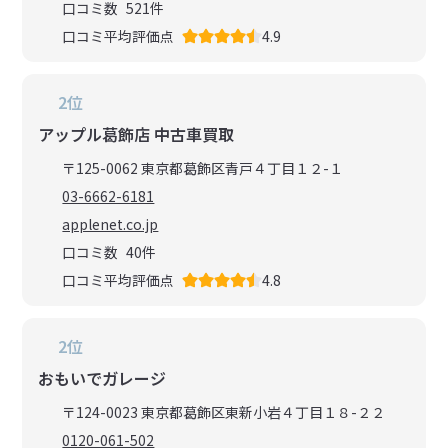
口コミ数
521
件
口コミ平均評価点
4.9
2位
アップル葛飾店 中古車買取
〒125-0062 東京都葛飾区青戸４丁目１２-１
03-6662-6181
applenet.co.jp
口コミ数
40
件
口コミ平均評価点
4.8
2位
おもいでガレージ
〒124-0023 東京都葛飾区東新小岩４丁目１８-２２
0120-061-502