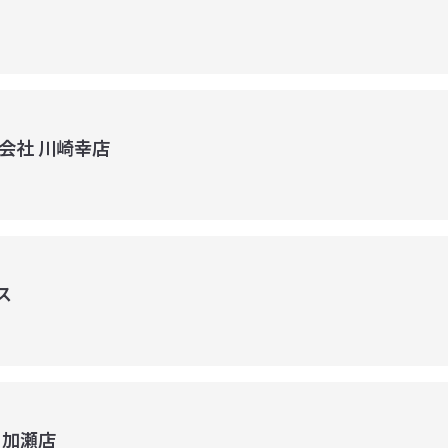
会社 川崎幸店
ス
 加瀬店