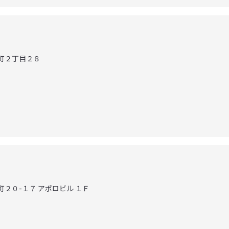
殿町２丁目２８
町２０-１７ アポロビル １Ｆ