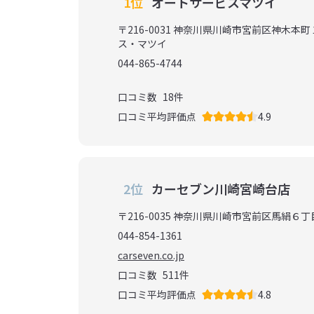
1位
オートサービスマツイ
〒216-0031 神奈川県川崎市宮前区神木本
ス・マツイ
044-865-4744
口コミ数
18
件
口コミ平均評価点
4.9
2位
カーセブン川崎宮崎台店
〒216-0035 神奈川県川崎市宮前区馬絹６丁
044-854-1361
carseven.co.jp
口コミ数
511
件
口コミ平均評価点
4.8