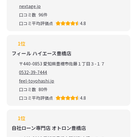
nextage.jp
口コミ数
96
件
口コミ平均評価点
4.8
1位
フィール ハイエース豊橋店
〒440-0853 愛知県豊橋市佐藤１丁目３-１７
0532-39-7444
feel-toyohashi.jp
口コミ数
80
件
口コミ平均評価点
4.8
1位
自社ローン専門店 オトロン豊橋店