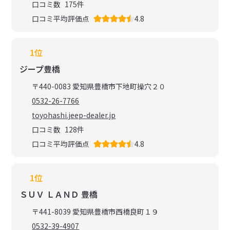
口コミ数
175
件
口コミ平均評価点
4.8
1位
ジープ豊橋
〒440-0083 愛知県豊橋市下地町操穴２０
0532-26-7766
toyohashi.jeep-dealer.jp
口コミ数
128
件
口コミ平均評価点
4.8
1位
ＳＵＶ ＬＡＮＤ 豊橋
〒441-8039 愛知県豊橋市西橋良町１９
0532-39-4907