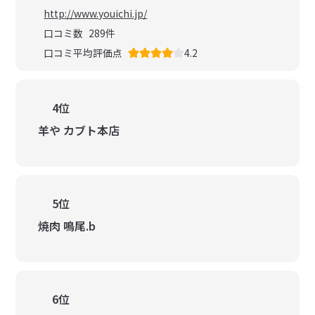
http://www.youichi.jp/
口コミ数
289
件
口コミ平均評価点
4.2
4位
羊や カブト本店
5位
焼肉 鳴尾.b
6位