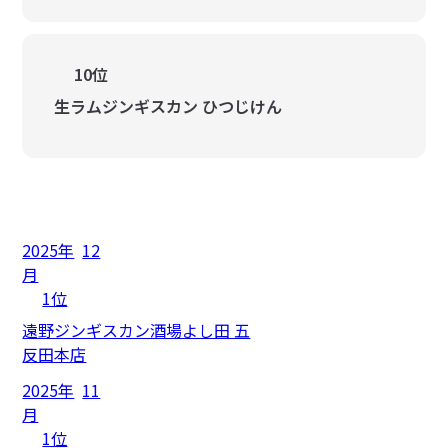
10位
生ラムジンギスカン ひつじけん
2025年
12
月
1位
遠野ジンギスカン酒場よし田 五
反田本店
2025年
11
月
1位