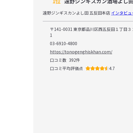
1位
遠野ジンギスカン酒場よし田
遠野ジンギスカンよし田 五反田本店
インタビュ
〒141-0031 東京都品川区西五反田１丁目
1
03-6910-4800
https://tonogenghiskhan.com/
口コミ数
392
件
口コミ平均評価点
4.7