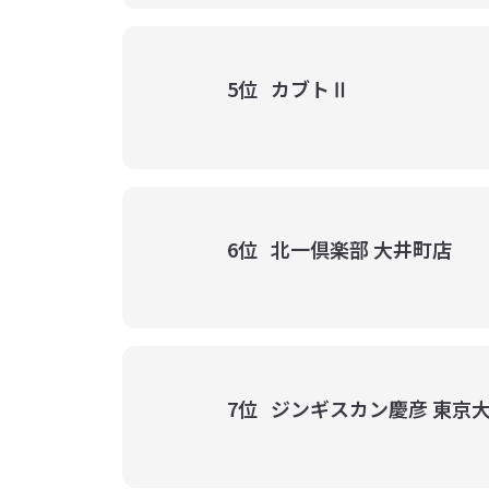
5位
カブトⅡ
6位
北一倶楽部 大井町店
7位
ジンギスカン慶彦 東京