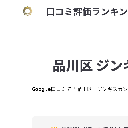
⼝コミ評価ランキン
品川区 ジン
Google⼝コミで「品川区　ジンギス