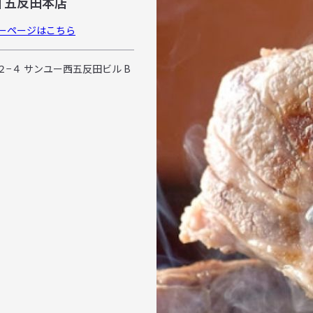
 五反田本店
ーページはこちら
３２−４ サンユー西五反田ビル B