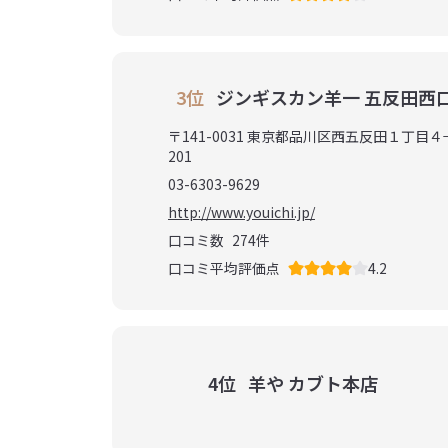
3位
ジンギスカン羊一 五反田西
〒141-0031 東京都品川区西五反田１丁目
201
03-6303-9629
http://www.youichi.jp/
口コミ数
274
件
口コミ平均評価点
4.2
4位
羊や カブト本店