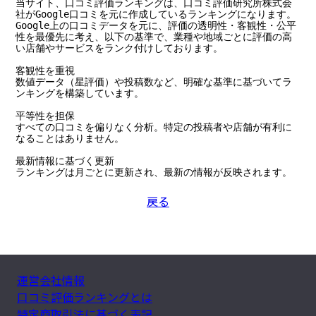
当サイト、口コミ評価ランキングは、口コミ評価研究所株式会
社がGoogle口コミを元に作成しているランキングになります。

Google上の口コミデータを元に、評価の透明性・客観性・公平
性を最優先に考え、以下の基準で、業種や地域ごとに評価の高
い店舗やサービスをランク付けしております。

客観性を重視

数値データ（星評価）や投稿数など、明確な基準に基づいてラ
ンキングを構築しています。

平等性を担保

すべての口コミを偏りなく分析。特定の投稿者や店舗が有利に
なることはありません。

最新情報に基づく更新

ランキングは月ごとに更新され、最新の情報が反映されます。
戻る
運営会社情報
口コミ評価ランキングとは
特定商取引法に基づく表記