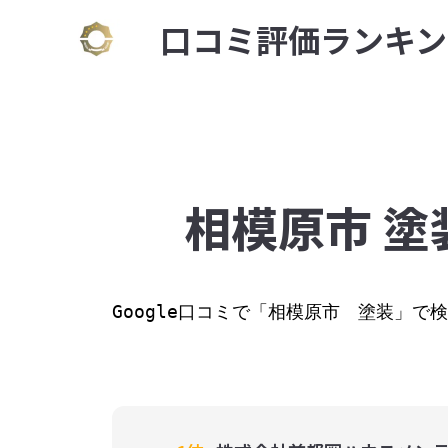
⼝コミ評価ランキン
相模原市 塗
Google⼝コミで「相模原市　塗装」