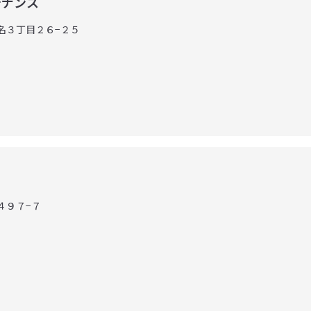
テナンス
田名３丁目２６−２５
３４９７−７