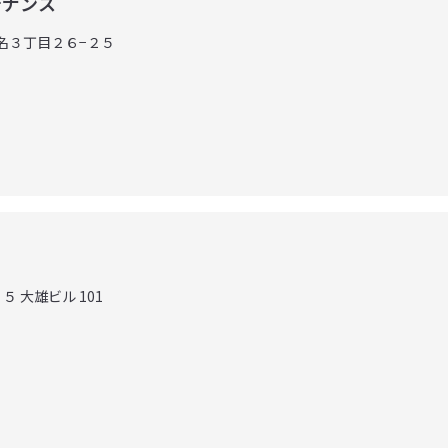
テナンス
田名３丁目２６−２５
５ 大雄ビル 101