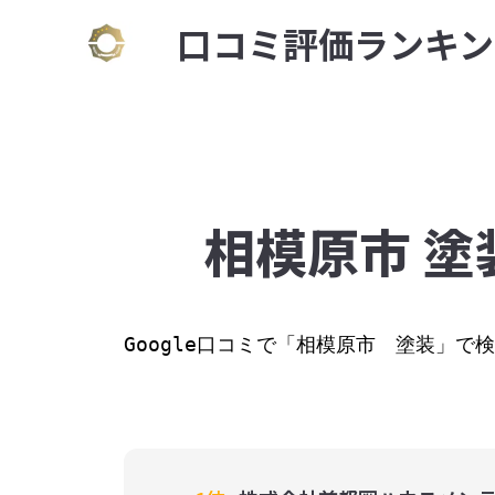
⼝コミ評価ランキン
相模原市 塗
Google⼝コミで「相模原市　塗装」