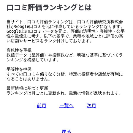
⼝コミ評価ランキングとは
当サイト、口コミ評価ランキングは、口コミ評価研究所株式会
社がGoogle口コミを元に作成しているランキングになります。

Google上の口コミデータを元に、評価の透明性・客観性・公平
性を最優先に考え、以下の基準で、業種や地域ごとに評価の高
い店舗やサービスをランク付けしております。

客観性を重視

数値データ（星評価）や投稿数など、明確な基準に基づいてラ
ンキングを構築しています。

平等性を担保

すべての口コミを偏りなく分析。特定の投稿者や店舗が有利に
なることはありません。

最新情報に基づく更新

ランキングは月ごとに更新され、最新の情報が反映されます。
前月
一覧へ
次月
戻る