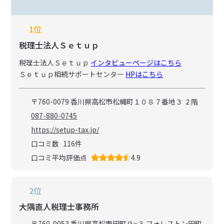
1位
税理士法人Ｓｅｔｕｐ
税理士法人Ｓｅｔｕｐ
インタビューページはこちら
Ｓｅｔｕｐ相続サポートセンター
HPはこちら
〒760-0079 香川県高松市松縄町１０８７番地３ ２階
087-880-0745
https://setup-tax.jp/
口コミ数
116
件
口コミ平均評価点
4.9
2位
大隅直人税理士事務所
〒760-0053 香川県高松市田町９−３ フォレストン田町