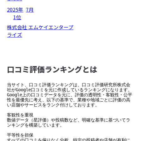
2025年
7月
1位
株式会社 エムケイエンタープ
ライズ
⼝コミ評価ランキングとは
当サイト、口コミ評価ランキングは、口コミ評価研究所株式会
社がGoogle口コミを元に作成しているランキングになります。

Google上の口コミデータを元に、評価の透明性・客観性・公平
性を最優先に考え、以下の基準で、業種や地域ごとに評価の高
い店舗やサービスをランク付けしております。

客観性を重視

数値データ（星評価）や投稿数など、明確な基準に基づいてラ
ンキングを構築しています。

平等性を担保

すべての口コミを偏りなく分析。特定の投稿者や店舗が有利に