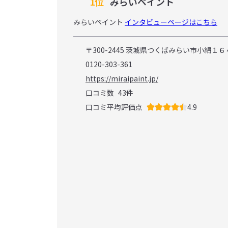
1位
みらいペイント
みらいペイント
インタビューページはこちら
〒300-2445 茨城県つくばみらい市小絹１６
0120-303-361
https://miraipaint.jp/
口コミ数
43
件
口コミ平均評価点
4.9