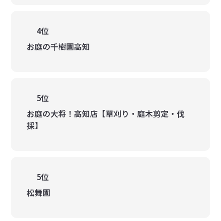
4位
お庭の千樹園高知
5位
お庭の大将！高知店【草刈り・庭木剪定・伐
採】
5位
松舞園