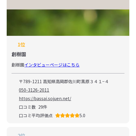
1位
創樹園
創樹園
インタビューページはこちら
〒789-1211 高知県高岡郡佐川町黒原３４１−４
050-3126-2011
https://bassai.sojuen.net/
口コミ数
29
件
口コミ平均評価点
5.0
2位