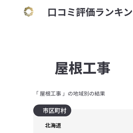
⼝コミ評価ランキン
屋根工事
「 屋根工事 」の地域別の結果
市区町村
北海道