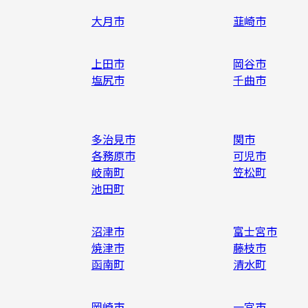
大月市
韮崎市
上田市
岡谷市
塩尻市
千曲市
多治見市
関市
各務原市
可児市
岐南町
笠松町
池田町
沼津市
富士宮市
焼津市
藤枝市
函南町
清水町
岡崎市
一宮市