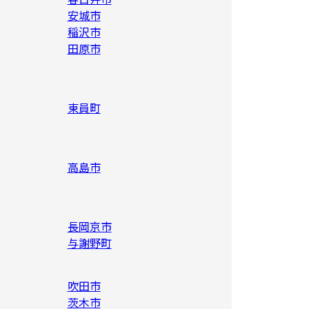
安城市
稲沢市
田原市
東員町
高島市
長岡京市
与謝野町
吹田市
茨木市