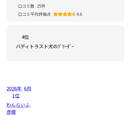
口コミ数
25
件
口コミ平均評価点
4.6
4位
バディトラスト犬のﾌﾞﾘｰﾀﾞｰ
2026年
6月
1位
わんらいふ
彦根