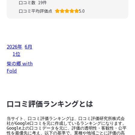
口コミ数
19
件
口コミ平均評価点
5.0
2026年
6月
1位
柴の郷 with
Fold
⼝コミ評価ランキングとは
当サイト、口コミ評価ランキングは、口コミ評価研究所株式会
社がGoogle口コミを元に作成しているランキングになります。

Google上の口コミデータを元に、評価の透明性・客観性・公平
性を最優先に考え、以下の基準で、業種や地域ごとに評価の高