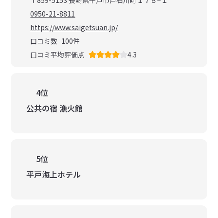
〒859-5153 長崎県平戸市戸石川町１７８−１
0950-21-8811
https://www.saigetsuan.jp/
口コミ数
100
件
口コミ平均評価点
4.3
4位
公共の宿 漁火館
5位
平戸海上ホテル