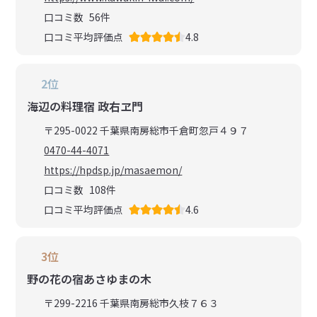
口コミ数
56
件
口コミ平均評価点
4.8
2位
海辺の料理宿 政右ヱ門
〒295-0022 千葉県南房総市千倉町忽戸４９７
0470-44-4071
https://hpdsp.jp/masaemon/
口コミ数
108
件
口コミ平均評価点
4.6
3位
野の花の宿あさゆまの木
〒299-2216 千葉県南房総市久枝７６３