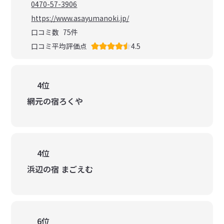
0470-57-3906
https://www.asayumanoki.jp/
口コミ数
75
件
口コミ平均評価点
4.5
4位
網元の宿ろくや
4位
浜辺の宿 まごえむ
6位