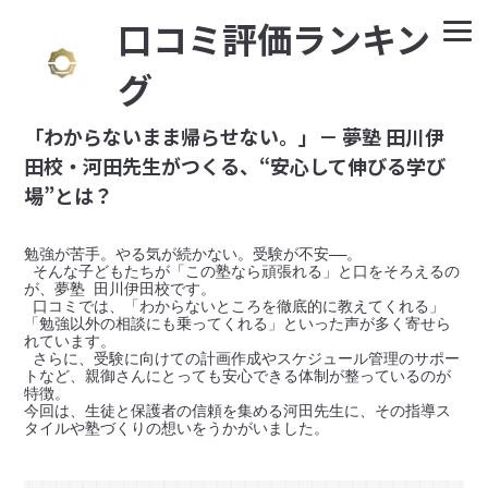
⼝コミ評価ランキン
グ
「わからないまま帰らせない。」－ 夢塾 田川伊
田校・河田先生がつくる、“安心して伸びる学び
場”とは？
勉強が苦手。やる気が続かない。受験が不安——。

 そんな子どもたちが「この塾なら頑張れる」と口をそろえるの
が、夢塾 田川伊田校です。

 口コミでは、「わからないところを徹底的に教えてくれる」
「勉強以外の相談にも乗ってくれる」といった声が多く寄せら
れています。

 さらに、受験に向けての計画作成やスケジュール管理のサポー
トなど、親御さんにとっても安心できる体制が整っているのが
特徴。

今回は、生徒と保護者の信頼を集める河田先生に、その指導ス