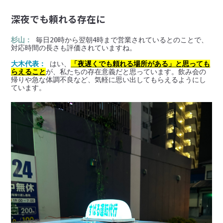
深夜でも頼れる存在に
杉山：
 毎日20時から翌朝4時まで営業されているとのことで、
対応時間の長さも評価されていますね。
大木代表：
 はい、
「夜遅くでも頼れる場所がある」と思っても
らえること
が、私たちの存在意義だと思っています。飲み会の
帰りや急な体調不良など、気軽に思い出してもらえるようにし
ています。