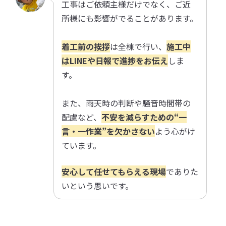
工事はご依頼主様だけでなく、ご近
所様にも影響がでることがあります。
着工前の挨拶
は全棟で行い、
施工中
はLINEや日報で進捗をお伝え
しま
す。
また、雨天時の判断や騒音時間帯の
配慮など、
不安を減らすための“一
言・一作業”を欠かさない
よう心がけ
ています。
安心して任せてもらえる現場
でありた
いという思いです。