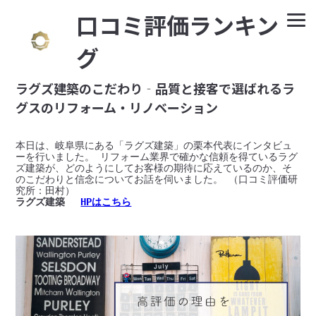
⼝コミ評価ランキン
グ
ラグズ建築のこだわり‐品質と接客で選ばれるラ
グスのリフォーム・リノベーション
本日は、岐阜県にある「ラグズ建築」の栗本代表にインタビュ
ーを行いました。 リフォーム業界で確かな信頼を得ているラグ
ズ建築が、どのようにしてお客様の期待に応えているのか、そ
のこだわりと信念についてお話を伺いました。 （口コミ評価研
究所：田村）
ラグズ建築
HPはこちら