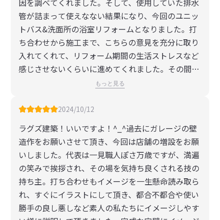
因を調べてくれました。そして、使用していた排水
管が詰まって使えなない結果になり、今回のユニッ
トバス&洗面所の浴室リフォームとなりました。打
ち合わせから施工まで、こちらの意見を充分に取り
入れてくれて、リフォーム期間の生活ストレスなど
感じさせないくらいに進めてくれました。その間、
施工中にいろいろとトラブルが出てきました。タイ
もっと見る
ル張りの裏から白アリが見つかったり、浴室の屋根
から雨漏りが見つかったり、壁板が浴室の湿気で腐
2024/10/12
食してたりといろいろ悩まされました。その悩みも
ラグズ建築！いいですよ！^_^過去にガレージの壁
良い改善策を迅速に提案してくれて、段取りも施工
造作をお願いさせて頂き、今回は店舗の増設をお願
も滞りなく進めてくれました。そして何より2週間
いしました。代表は一見職人ぽさ万歳ですが、満遍
ほどで仕上げてくれました。せっかく新しい浴室な
の笑みで挨拶され、その場を気持ち良くされる技の
ので、オプションで提案してくれた浴室TV、脱衣所
持ち主。打ち合わせもイメージを一生懸命読み取ら
の寒さ防犯対策の内窓など取り付けて、快適になり
れ、すぐにイラストにして頂き、都合不都合や使い
ました。今まで短かったお風呂時間が長くなり、癒
勝手の良し悪しなど素人の私たちにイメージしやす
されています。携わってくれたラグズさんと職人さ