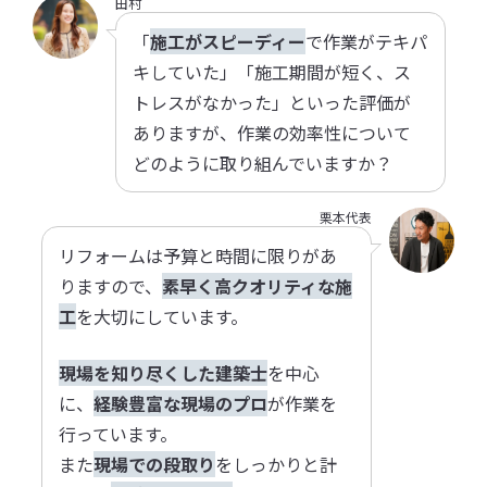
田村
「
施工がスピーディー
で作業がテキパ
キしていた」「施工期間が短く、ス
トレスがなかった」といった評価が
ありますが、作業の効率性について
どのように取り組んでいますか？
栗本代表
リフォームは予算と時間に限りがあ
りますので、
素早く高クオリティな施
工
を大切にしています。
現場を知り尽くした建築士
を中心
に、
経験豊富な現場のプロ
が作業を
行っています。
また
現場での段取り
をしっかりと計