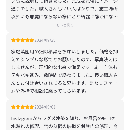
い様に説明して頂きました。完成な完璧にイメージ
んに感謝します。ありがとうございました。岐阜で
通りでした。職人さんもいい人ばかりで、施工場所
リフォームするならラグズ建築！おすすめです。
以外にも邪魔にならない様にとか綺麗に静かにな
ど、すごく気を使って仕事されていました。2度お
もっと見る
世話になりましたが完璧です。次は駐車場をお願い
するつもりです。ありがとうございました。
2024/09/28
家庭菜園用の畑の移設をお願いしました。価格を抑
えてシンプルな形でとお願いしたので、写真映えは
しませんが、理想的な出来で満足です。施工自体も
テキパキ進み、数時間で終わりました。良い職人さ
んとお付き合いされてると思います。またリフォー
ムや外構で相談に乗ってもらいます。
2024/09/01
Instagramからラグズ建築を知り、お風呂の蛇口の
水漏れの修理、雪の為樋の破損を保険内の修理、今