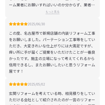
ーム業者にお願いすればいいのか分からず、業者選
びでも悩む日が続いていました。そんなある日、ネ
もっと見る
ットで「一宮市」「エクステリア」「リフォーム」
で検索した中で一番「ここ、いいかも」と思ったの
2025/06/30
がナニタスさんです。何が良かったかと言うと、ま
この度、名古屋市で新規店舗の内装リフォーム工事
ずGoogleの口コミ評価がすごく良かったこと、そ
をお願いしました。パーテーション工事等をしてい
れからその口コミ自体も依頼された方の感謝の気持
ただき、大変きれいな仕上がりには大満足ですが、
ちがビシビシ伝わるような口コミばかりだったこ
痒い所に手が届くご提案をいただけたことが一番良
と、さらにはその口コミひとつひとつに社長さんが
かったです。施主の立場になって考えてくれるから
コピペではない心のこもった返事を書いていらっし
信用できるし、またお願いしたいと思うリフォーム
ゃったことです。「あ、ここは信頼できるな」とピ
屋です！
ンと来ました。ただ、こんなオシャレそうな業者さ
んがベランダに屋根を付けるだけのことを引き受け
2025/05/02
てくれるのか、引き受けてくれたとしてもびっくり
するくらい高額ではないか…と恐る恐るホームペー
玄関リフォームを考えている時、相見積りをしてい
ジの問い合わせフォームからメールを送ったとこ
ただける会社として紹介されたのが一宮のリフォー