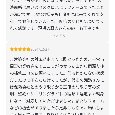
され、毎日が楽しみになりました。そしてトイレ、
のにしっかりと日陰ができていて日差しが優しくな
ることはまったくありませんでした。完成後の満足
洗面所は思い通りのクロスにリフォームできたこと
り、南風も心地よく吹く中で気持ちの良いひと時を
度も大変高いもので、ナニタスさんにはほんとに感
が満足です。現場の様子も何度も見に来てくれて安
過ごせました。そんなに頻繁には依頼できないかも
謝しております。お願いできてほんとに良かったで
心してお任せできました。配管のサビも気づいてく
しれませんが、自宅のリフォームなど何か困ったこ
す。ありがとうございました。
れて感謝です。現場の職人さんの施工も丁寧でキレ
とがあれば、ぜひともまたご相談したいです。「困
イでした。ナニタスさんにしてよかったです。
もっと見る
ったことがあれば一度相談してみよう」と思える業
者さんができ、とても心強いです。また、社長さん
2024/12/27
の仕事のやり方なども、いちビジネスパーソンとし
某建築会社の対応があまりに酷かったため、一宮市
て非常に勉強になることが多かったです。この度は
周辺の業者さんで口コミが良かった事から雨漏り後
ありがとうございました。
の補修工事をお願いしました。何もわからない状態
だったので不安だらけでしたが、代表の諏訪さんに
は保険会社とのやり取りから工事の段取り等の説
明、壁紙やシーリングライトの種類の選定まで親身
になって対応していただきました。またリフォーム
などの機会がありましたら是非こちらでお願いしよ
うと思っています。ありがとうございました！