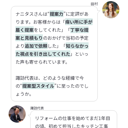
田村
ナニタスさんは“
提案力
”に定評があ
ります。お客様からは「
痒い所に手が
届く提案
をしてくれた」「
丁寧な提
案と見積もり
のおかげで当初の予定
より
追加で依頼
した」「
知らなかっ
た視点を引き出してくれた
」といっ
た声も寄せられています。
諏訪代表は、どのような経緯で今
の“
提案型スタイル
”に至ったのでし
ょうか。
諏訪代表
リフォームの仕事を始めてまだ1年目
の頃、初めて担当したキッチン工事