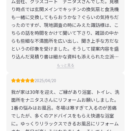
ろ、社長さん自ら即メールで返事をくださり、その
ム会社、クラスコート ナニタスさんでした。見積
ような心配は杞憂に終わりました。結局、初回打ち
り時点では玄関メインでキッチンの換気扇と食洗機
合わせ、見積もり、現場での測量、最終見積もり
も一緒に交換してもらおうかな？ぐらいの気持ちだ
と、実際の工事まで含めると5回も足を運んでいた
ったのですが、現地調査の時にみえた諏訪様は、こ
だき、その都度資料と見積書などの書面を持参して
ちらの話を時間をかけて聞いて下さり、雑談の中か
の丁寧な説明をいただきました。実は、他の業者に
らも些細な不満箇所を広い出し、聞き上手な方だな
も1社だけ行ってみたのですがナニタスさんの対応
というの印象を受けました。そうして提案内容を盛
に敵うわけもなく、ナニタスさん一択で工事を発注
り込んだ見積り書は細かな資料も添えられた立派な
させていただきました。工事当日にお越しいただい
もので、換気扇と食洗機の交換工事のみの見積り書
もっと見る
た職人さんお二人もとても丁寧に説明をしてくださ
とシステムキッチン入替えの見積り書の2通り作っ
る感じのいい方たちで、何の不安もなく安心してお
て下さり、夫婦で話しあい検討するのに大変役ちま
2025/04/20
願いすることができました。それどころかアンテナ
した。諏訪様のわかりやすく丁寧な説明と正確な見
我が家は30年を迎え、ご縁があり浴室、トイレ、洗
を動かした分の外壁のペンキ塗りまでしてくださる
積り書のおかげで不安なくシステムキッチンの入替
面所をナニタスさんにリフォームお願いしました。
など細部にまで心を配ってくださり、テラス屋根の
えを決め、玄関とあわせてお任せすることができま
1番の悩みはお風呂。冬場は寒すぎて入るのが苦痛
設置が美しいのはもちろん、設置後の掃除に至るま
した。工事期間中もトラブルなく、来て下さった職
でしたが、多くのアドバイスをもらえ快適な浴室
ですべての対応が素晴らしく感激しました。今朝起
人さんも感じの良い方で帰り際にはいつも工事の進
に。ゆっくりリラックスできるお風呂にリフォーム
きて屋根の付いたベランダに出てみました。明るい
捗と明日の工程を説明され、工事期間中不満を感じ