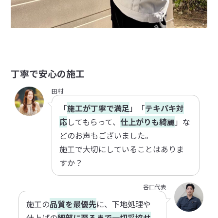
丁寧で安心の施工
田村
「
施工が丁寧で満足
」「
テキパキ対
応
してもらって、
仕上がりも綺麗
」な
どのお声もございました。
施工で大切にしていることはありま
すか？
谷口代表
施工の
品質を最優先
に、下地処理や
仕上げの
細部に至るまで一切妥協せ