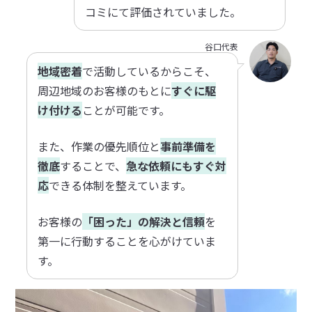
コミにて評価されていました。
谷口代表
地域密着
で活動しているからこそ、
周辺地域のお客様のもとに
すぐに駆
け付ける
ことが可能です。
また、作業の優先順位と
事前準備を
徹底
することで、
急な依頼にもすぐ対
応
できる体制を整えています。
お客様の
「困った」の解決と信頼
を
第一に行動することを心がけていま
す。