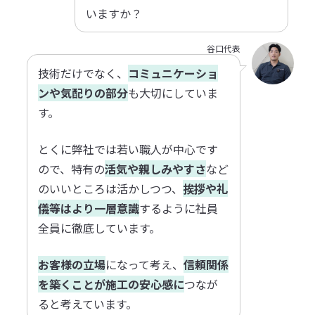
いますか？
谷口代表
技術だけでなく、
コミュニケーショ
ンや気配りの部分
も大切にしていま
す。
とくに弊社では若い職人が中心です
ので、特有の
活気や親しみやすさ
など
のいいところは活かしつつ、
挨拶や礼
儀等はより一層意識
するように社員
全員に徹底しています。
お客様の立場
になって考え、
信頼関係
を築くことが施工の安心感に
つなが
ると考えています。