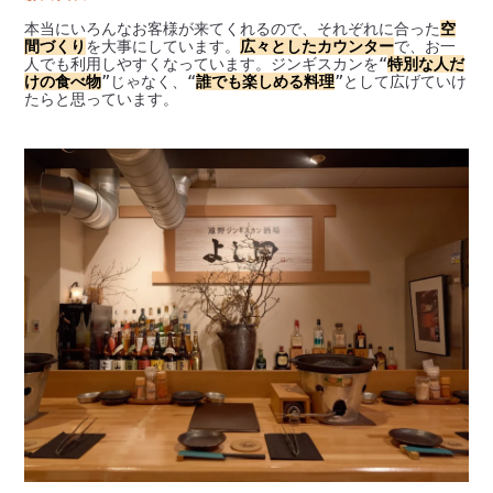
本当にいろんなお客様が来てくれるので、それぞれに合った
空
間づくり
を大事にしています。
広々としたカウンター
で、お一
人でも利用しやすくなっています。ジンギスカンを“
特別な人だ
けの食べ物
”じゃなく、“
誰でも楽しめる料理
”として広げていけ
たらと思っています。