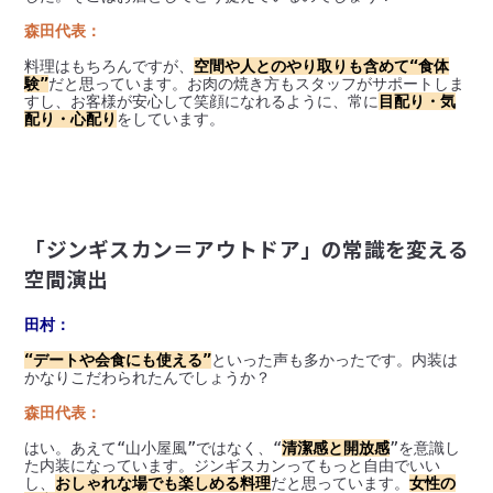
森田代表：
料理はもちろんですが、
空間や人とのやり取りも含めて“食体
験”
だと思っています。お肉の焼き方もスタッフがサポートしま
すし、お客様が安心して笑顔になれるように、常に
目配り・気
配り・心配り
をしています。
「ジンギスカン＝アウトドア」の常識を変える
空間演出
田村：
“デートや会食にも使える”
といった声も多かったです。内装は
かなりこだわられたんでしょうか？
森田代表：
はい。あえて“山小屋風”ではなく、“
清潔感と開放感
”を意識し
た内装になっています。ジンギスカンってもっと自由でいい
し、
おしゃれな場でも楽しめる料理
だと思っています。
女性の