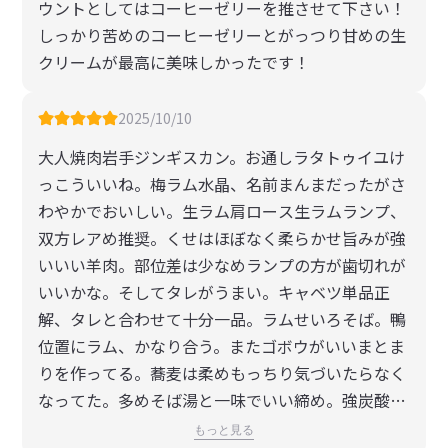
ウントとしてはコーヒーゼリーを推させて下さい！
しっかり苦めのコーヒーゼリーとがっつり甘めの生
クリームが最高に美味しかったです！
2025/10/10
大人焼肉岩手ジンギスカン。お通しラタトゥイユけ
っこういいね。梅ラム水晶、名前まんまだったがさ
わやかでおいしい。生ラム肩ロース生ラムランプ、
双方レアめ推奨。くせはほぼなく柔らかせ旨みが強
いいい羊肉。部位差は少なめランプの方が歯切れが
いいかな。そしてタレがうまい。キャベツ単品正
解、タレと合わせて十分一品。ラムせいろそば。鴨
位置にラム、かなり合う。またゴボウがいいまとま
りを作ってる。蕎麦は柔めもっちり気づいたらなく
なってた。多めそば湯と一味でいい締め。強炭酸ハ
イボール一杯いただき5100円。バケツってのは七
もっと見る