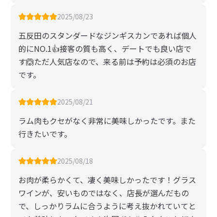
輪がバケツなだけで特に意味なさそう。ちょっとお
しゃれ店内大人な感じ。当日WEB予約お一人様OK
2025/08/23
のカウンター席。雰囲気個人的にはタイプじゃない
五反田のスタンダードなジンギスカンであれば個人
店なんだが、合理的に判断するとすごくいい店。み
的にNO.1👍接客の質も高く、デートでも良い店で
んな認める美人的な。
す🙆ただ人気店なので、来る前は予約は必須のお店
です。
2025/08/21
ラム肉もクセがなく非常に美味しかったです。また
行きたいです。
2025/08/18
お肉が柔らかくて、凄く美味しかったです！グラス
ワインが、安いものではなく、店長が選んだもの
で、しっかりラムに合うように考え抜かれていてと