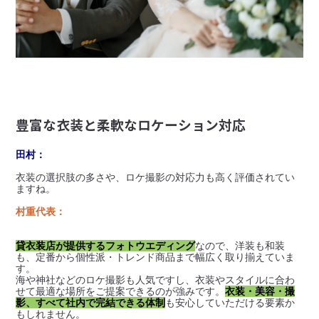
豊富な衣装と柔軟なロケーション対応
田村：
衣装の選択肢の多さや、ロケ撮影の対応力も高く評価されてい
ますね。
村重代表：
貸衣装店が提供するフォトウエディング
なので、洋装も和装
も、定番から個性派・トレンド商品まで幅広く取り揃えていま
す。

海や神社などのロケ撮影も人気ですし、衣装やスタイルに合わ
せて最適な場所をご提案できるのが強みです。
衣装・美容・撮
影、すべて社内で完結できる体制
も安心していただける要素か