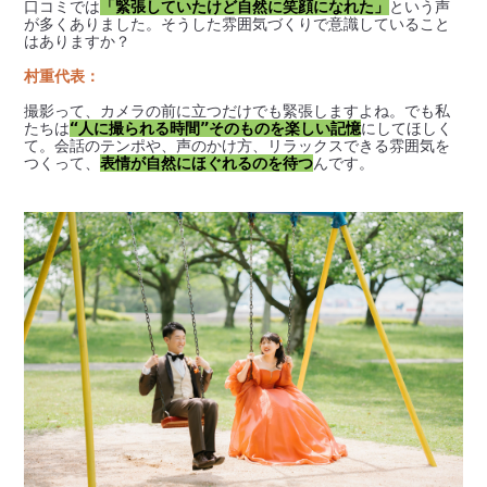
口コミでは
「緊張していたけど自然に笑顔になれた」
という声
が多くありました。そうした雰囲気づくりで意識していること
はありますか？
村重代表：
撮影って、カメラの前に立つだけでも緊張しますよね。でも私
たちは
“人に撮られる時間”そのものを楽しい記憶
にしてほしく
て。会話のテンポや、声のかけ方、リラックスできる雰囲気を
つくって、
表情が自然にほぐれるのを待つ
んです。