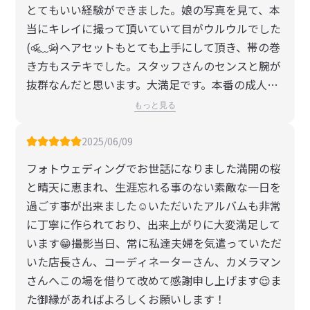
とてもいい経験ができました。娘の写真を見て、本
当にキレイに撮って頂いていて目がウルウルでした
(৹ᵒ̴̶̷᷄﹏ᵒ̴̶̷᷅৹)ヘアセットもとても上手にして頂き、帯の巻
き方もステキでした。スタッフさんのセンスと腕が
抜群なんだと思います。大満足です。本番の成人式
も楽しみです。
もっと見る
2025/06/09
フォトウェディングでお世話になりました満開の桜
と晴天に恵まれ、生涯忘れる事のない素敵な一日を
過ごす事が出来ました☺️いただいたアルバムも非常
に丁寧に作られており、出来上がりに大変満足して
います😁撮影当日、常に私達夫婦を気遣っていただ
いた店長さん、コーディネーターさん、カメラマン
さんへこの場を借りて改めて感謝申し上げます😌ま
た御縁があればよろしくお願いします！