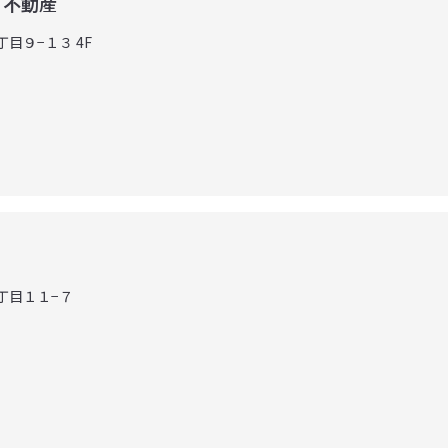
・不動産
丁目９−１３ 4F
３丁目１１−７