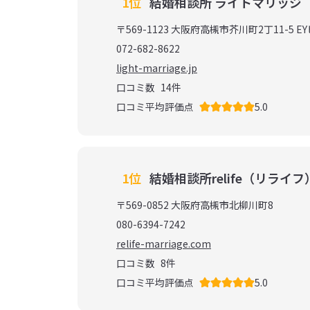
1位
結婚相談所 ライトマリッジ
〒569-1123 大阪府高槻市芥川町2丁11-5 EY
072-682-8622
light-marriage.jp
口コミ数
14
件
口コミ平均評価点
5.0
1位
結婚相談所relife（リライ
〒569-0852 大阪府高槻市北柳川町8
080-6394-7242
relife-marriage.com
口コミ数
8
件
口コミ平均評価点
5.0