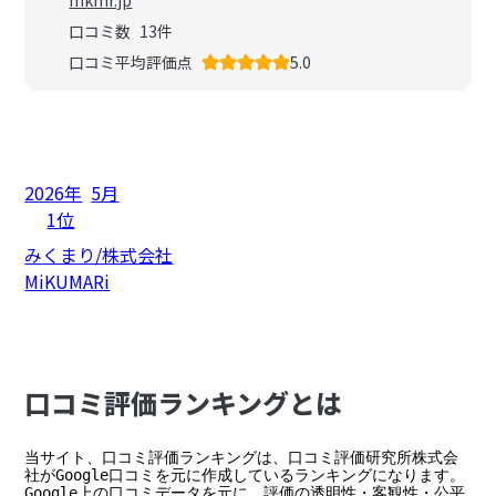
mkmr.jp
口コミ数
13
件
口コミ平均評価点
5.0
2026年
5月
1位
みくまり/株式会社
MiKUMARi
⼝コミ評価ランキングとは
当サイト、口コミ評価ランキングは、口コミ評価研究所株式会
社がGoogle口コミを元に作成しているランキングになります。

Google上の口コミデータを元に、評価の透明性・客観性・公平