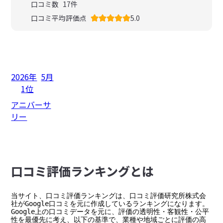
口コミ数
17
件
口コミ平均評価点
5.0
2026年
5月
1位
アニバーサ
リー
⼝コミ評価ランキングとは
当サイト、口コミ評価ランキングは、口コミ評価研究所株式会
社がGoogle口コミを元に作成しているランキングになります。

Google上の口コミデータを元に、評価の透明性・客観性・公平
性を最優先に考え、以下の基準で、業種や地域ごとに評価の高