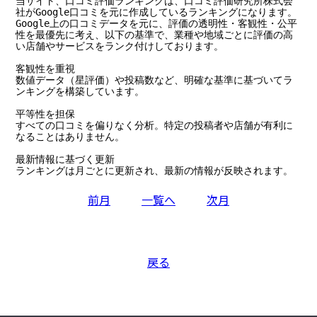
当サイト、口コミ評価ランキングは、口コミ評価研究所株式会
社がGoogle口コミを元に作成しているランキングになります。

Google上の口コミデータを元に、評価の透明性・客観性・公平
性を最優先に考え、以下の基準で、業種や地域ごとに評価の高
い店舗やサービスをランク付けしております。

客観性を重視

数値データ（星評価）や投稿数など、明確な基準に基づいてラ
ンキングを構築しています。

平等性を担保

すべての口コミを偏りなく分析。特定の投稿者や店舗が有利に
なることはありません。

最新情報に基づく更新

ランキングは月ごとに更新され、最新の情報が反映されます。
前月
一覧へ
次月
戻る