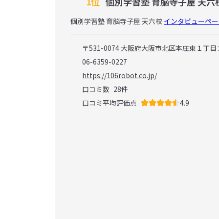
1位
個別学習塾 育脳寺子屋 天六
個別学習塾 育脳寺子屋 天六校
インタビューペー
〒531-0074 大阪府大阪市北区本庄東１丁目２
06-6359-0227
https://106robot.co.jp/
口コミ数
28
件
口コミ平均評価点
4.9