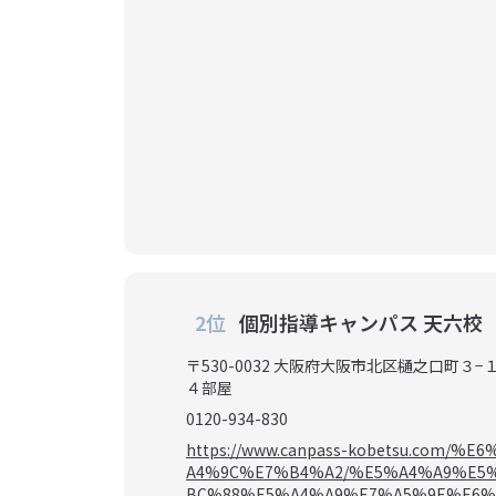
2位
個別指導キャンパス 天六校
〒530-0032 大阪府大阪市北区樋之口町３
４部屋
0120-934-830
https://www.canpass-kobetsu.com/
A4%9C%E7%B4%A2/%E5%A4%A9%E5
BC%88%E5%A4%A9%E7%A5%9E%E6