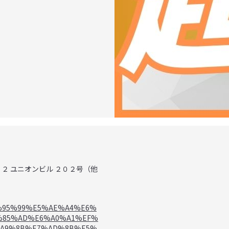
−１２ ユニオンビル ２０２号（他
%E6%95%99%E5%AE%A4%E6%
%85%AD%E6%A0%A1%EF%
%A9%8B%E7%AD%8B%E5%