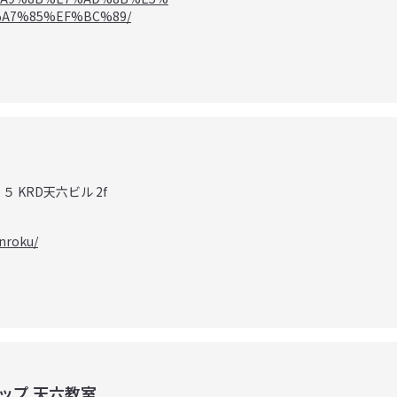
A7%85%EF%BC%89/
５ KRD天六ビル 2f
nroku/
ップ 天六教室