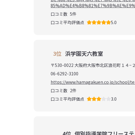
85%AD%E4%B8%81%E7%9B%AE%E9%
口コミ数
5
件
口コミ平均評価点
5.0
3位
浜学園天六教室
〒530-0022 大阪府大阪市北区浪花町１４−２
06-6292-3100
https://www.hamagakuen.co.jp/school/te
口コミ数
2
件
口コミ平均評価点
3.0
4位
個別指導学院フリーステ