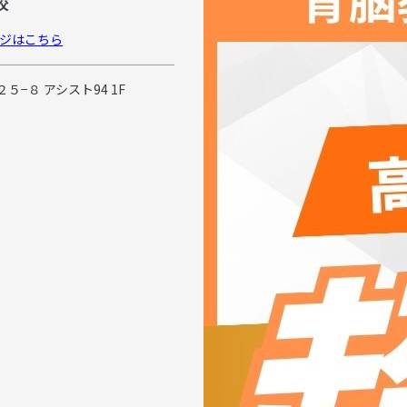
校
ジはこちら
５−８ アシスト94 1F