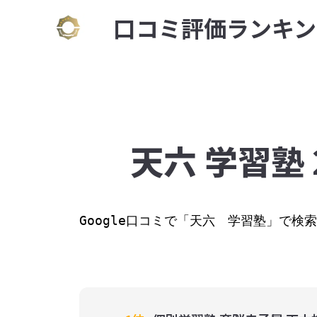
⼝コミ評価ランキン
天六 学習塾
Google⼝コミで「天六　学習塾」で