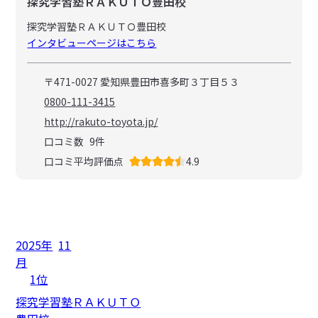
探究学習塾ＲＡＫＵＴＯ豊田校
探究学習塾ＲＡＫＵＴＯ豊田校
インタビューページはこちら
〒471-0027 愛知県豊田市喜多町３丁目５３
0800-111-3415
http://rakuto-toyota.jp/
口コミ数
9
件
口コミ平均評価点
4.9
2025年
11
月
1位
探究学習塾ＲＡＫＵＴＯ