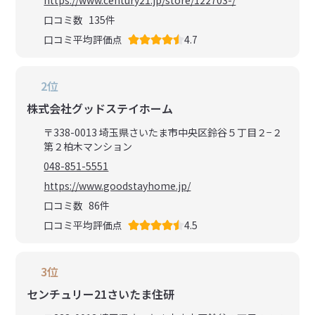
https://www.century21.jp/store/122703-/
口コミ数
135
件
口コミ平均評価点
4.7
2位
株式会社グッドステイホーム
〒338-0013 埼玉県さいたま市中央区鈴谷５丁目２−２
第２柏木マンション
048-851-5551
https://www.goodstayhome.jp/
口コミ数
86
件
口コミ平均評価点
4.5
3位
センチュリー21さいたま住研