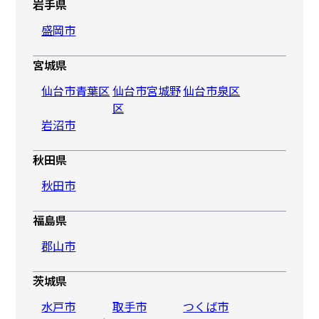
岩手県
盛岡市
宮城県
仙台市青葉区
仙台市宮城野
仙台市泉区
区
岩沼市
秋田県
秋田市
福島県
郡山市
茨城県
水戸市
取手市
つくば市