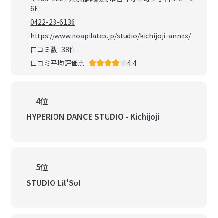
6F
0422-23-6136
https://www.noapilates.jp/studio/kichijoji-annex/
口コミ数
38
件
口コミ平均評価点
4.4
4位
HYPERION DANCE STUDIO - Kichijoji
5位
STUDIO Lil'Sol