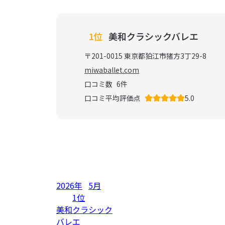
1位
美和クラシックバレエ
〒201-0015 東京都狛江市猪方3丁29-8
miwaballet.com
口コミ数
6
件
口コミ平均評価点
5.0
2026年
5月
1位
美和クラシック
バレエ