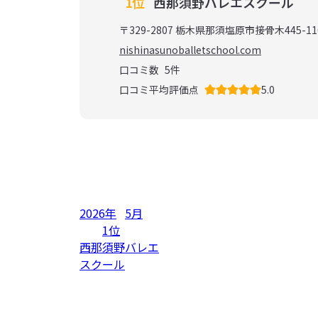
1位
西那須野バレエスクール
〒329-2807 栃木県那須塩原市接骨木445-11
nishinasunoballetschool.com
口コミ数
5
件
口コミ平均評価点
5.0
2026年
5月
1位
西那須野バレエ
スクール