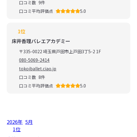
口コミ数
9
件
口コミ平均評価点
5.0
1位
床井香理バレエアカデミー
〒335-0022 埼玉県戸田市上戸田3丁5-2 1F
080-5069-2414
tokoiballet.ciao.jp
口コミ数
8
件
口コミ平均評価点
5.0
2026年
5月
1位