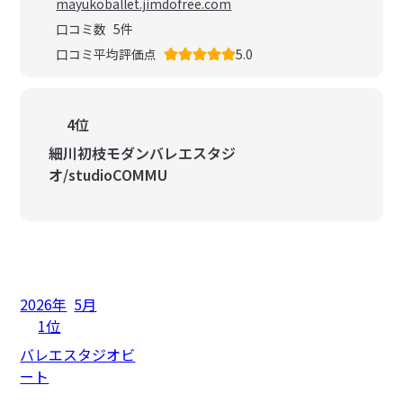
mayukoballet.jimdofree.com
口コミ数
5
件
口コミ平均評価点
5.0
4位
細川初枝モダンバレエスタジ
オ/studioCOMMU
2026年
5月
1位
バレエスタジオビ
ート