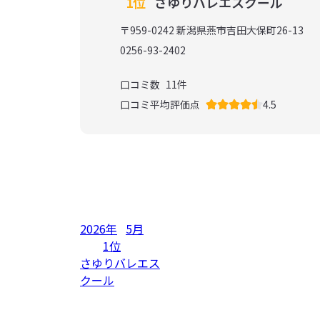
1位
さゆりバレエスクール
〒959-0242 新潟県燕市吉田大保町26-13
0256-93-2402
口コミ数
11
件
口コミ平均評価点
4.5
2026年
5月
1位
さゆりバレエス
クール