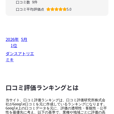
口コミ数
9
件
口コミ平均評価点
5.0
2026年
5月
1位
ダンスアトリエ
ミキ
⼝コミ評価ランキングとは
当サイト、口コミ評価ランキングは、口コミ評価研究所株式会
社がGoogle口コミを元に作成しているランキングになります。

Google上の口コミデータを元に、評価の透明性・客観性・公平
性を最優先に考え、以下の基準で、業種や地域ごとに評価の高