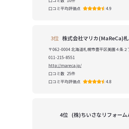
口コミ数
10
件
口コミ平均評価点
4.9
3位
株式会社マリカ(MaReCa)
〒062-0004 北海道札幌市豊平区美園４条２
011-215-8551
http://mareca.jp/
口コミ数
25
件
口コミ平均評価点
4.8
4位
(株)ちいさなリフォーム