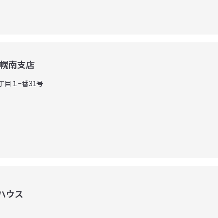
札幌南支店
丁目１−番31号
ハウス