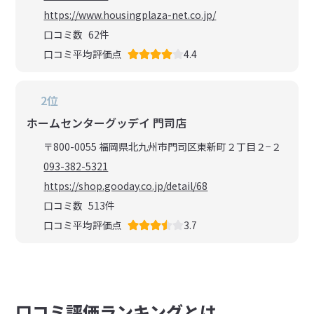
https://www.housingplaza-net.co.jp/
口コミ数
62
件
口コミ平均評価点
4.4
2位
ホームセンターグッデイ 門司店
〒800-0055 福岡県北九州市門司区東新町２丁目２−２
093-382-5321
https://shop.gooday.co.jp/detail/68
口コミ数
513
件
口コミ平均評価点
3.7
⼝コミ評価ランキングとは