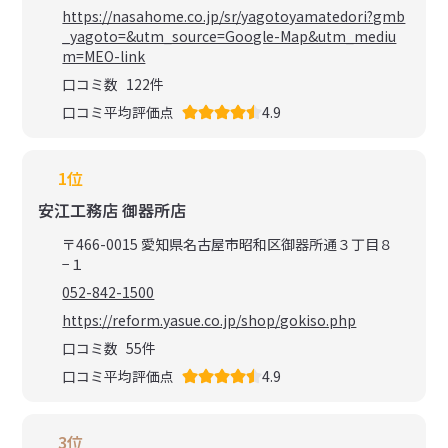
https://nasahome.co.jp/sr/yagotoyamatedori?gmb
_yagoto=&utm_source=Google-Map&utm_mediu
m=MEO-link
口コミ数
122
件
口コミ平均評価点
4.9
1位
安江工務店 御器所店
〒466-0015 愛知県名古屋市昭和区御器所通３丁目８
−１
052-842-1500
https://reform.yasue.co.jp/shop/gokiso.php
口コミ数
55
件
口コミ平均評価点
4.9
3位