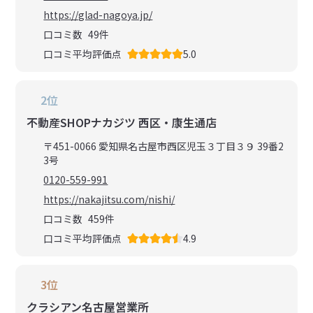
https://glad-nagoya.jp/
口コミ数
49
件
口コミ平均評価点
5.0
2位
不動産SHOPナカジツ 西区・康生通店
〒451-0066 愛知県名古屋市西区児玉３丁目３９ 39番2
3号
0120-559-991
https://nakajitsu.com/nishi/
口コミ数
459
件
口コミ平均評価点
4.9
3位
クラシアン名古屋営業所